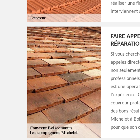
réaliser une f
interviennent 
FAIRE APP
RÉPARATIO
Si vous cherch
appelez direc
non seulement
professionnels
est une opéra
l’expérience. C
couvreur profe
des bons résul
Michelet à Boi
pour que son c