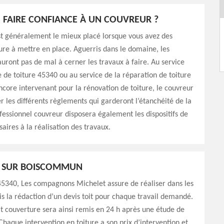
FAIRE CONFIANCE À UN COUVREUR ?
st généralement le mieux placé lorsque vous avez des
ture à mettre en place. Aguerris dans le domaine, les
’auront pas de mal à cerner les travaux à faire. Au service
 de toiture 45340 ou au service de la réparation de toiture
core intervenant pour la rénovation de toiture, le couvreur
r les différents règlements qui garderont l’étanchéité de la
ofessionnel couvreur disposera également les dispositifs de
saires à la réalisation des travaux.
T SUR BOISCOMMUN
45340, Les compagnons Michelet assure de réaliser dans les
is la rédaction d’un devis toit pour chaque travail demandé.
it couverture sera ainsi remis en 24 h après une étude de
Chaque intervention en toiture a son prix d’intervention et