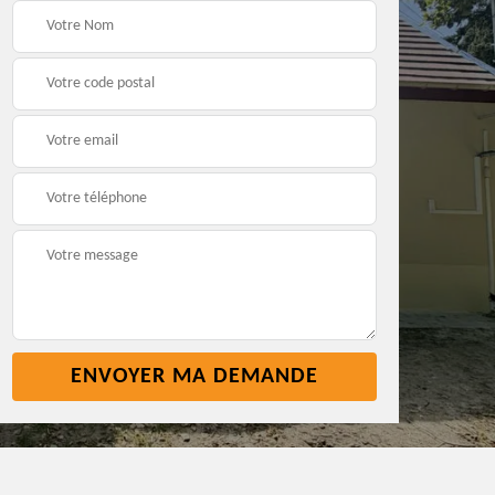
t
Pose nettoyage
Réparation toiture 45
gouttière 45