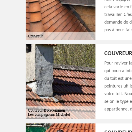
cela varie en 
travailler. C’e
demande de dev
pas à nous fai
COUVREUR 
Pour raviver la
qui pourra int
du toit est un
peintures util
votre toit. No
selon le type 
appartienne, d