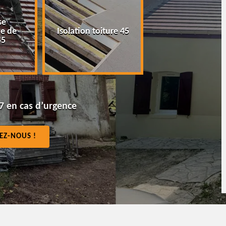
se
Peinture tuile e
e de
Isolation toiture 45
toiture 45
45
7 en cas d’urgence
EZ-NOUS !