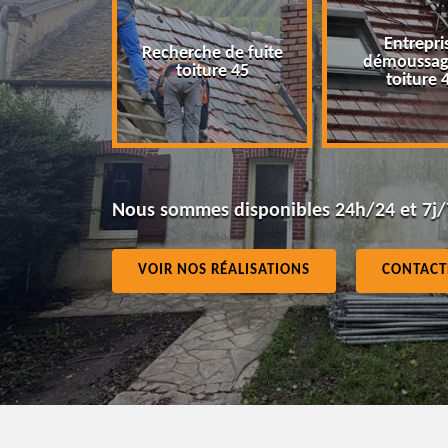
Entrepri
Recherche de fuite
eur 45
démoussag
toiture 45
toiture 
Nous sommes disponibles 24h/24 et 7j/
VOIR NOS RÉALISATIONS
CONTACT