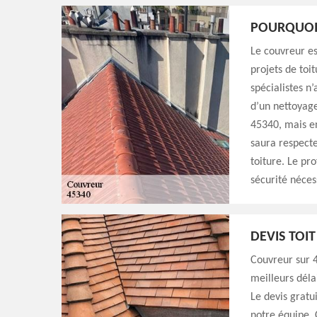
POURQUOI 
Le couvreur e
projets de toi
spécialistes n
d’un nettoyage
45340, mais en
saura respecte
toiture. Le pr
sécurité néces
DEVIS TOI
Couvreur sur 
meilleurs déla
Le devis gratu
notre équipe. 