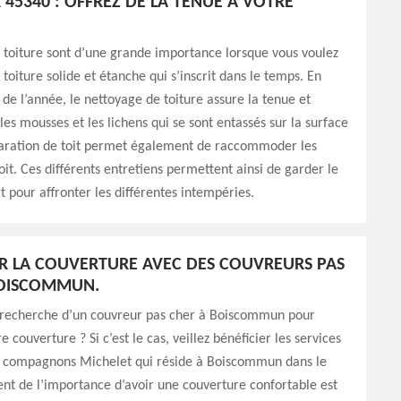
45340 : OFFREZ DE LA TENUE À VOTRE
 toiture sont d’une grande importance lorsque vous voulez
 toiture solide et étanche qui s’inscrit dans le temps. En
s de l’année, le nettoyage de toiture assure la tenue et
les mousses et les lichens qui se sont entassés sur la surface
éparation de toit permet également de raccommoder les
toit. Ces différents entretiens permettent ainsi de garder le
at pour affronter les différentes intempéries.
R LA COUVERTURE AVEC DES COUVREURS PAS
BOISCOMMUN.
a recherche d’un couvreur pas cher à Boiscommun pour
e couverture ? Si c’est le cas, veillez bénéficier les services
es compagnons Michelet qui réside à Boiscommun dans le
nt de l’importance d’avoir une couverture confortable est