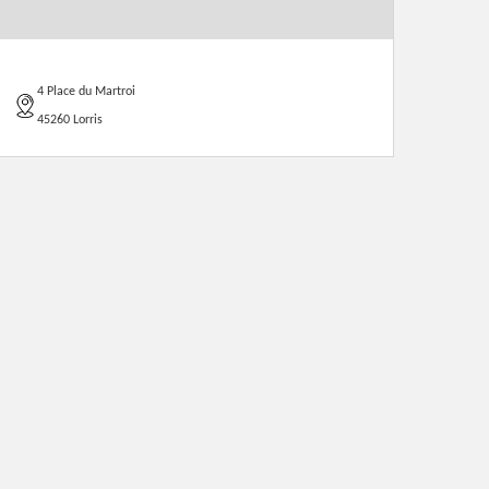
4 Place du Martroi
45260 Lorris