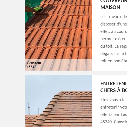
COUVREUR 
MAISON
Les travaux de
disposer d’une
effet, au cour
permet d’ôter 
du toit. La r
dégâts sur le 
toit en bon ét
ENTRETENI
CHERS À 
Etes-vous à l
entretenir votr
offerts par L
45340. Conscie