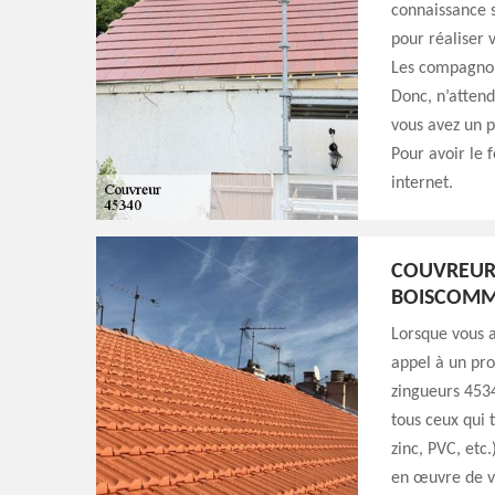
connaissance s
pour réaliser 
Les compagnon
Donc, n’atten
vous avez un p
Pour avoir le 
internet.
COUVREUR
BOISCOM
Lorsque vous a
appel à un pro
zingueurs 4534
tous ceux qui 
zinc, PVC, etc
en œuvre de v