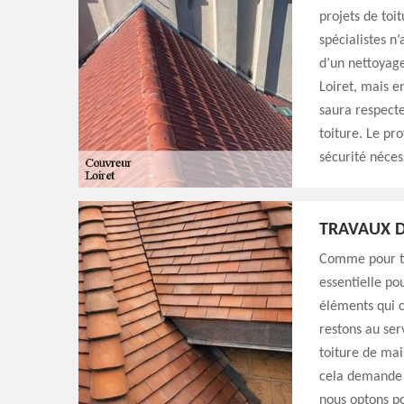
projets de toi
spécialistes n
d’un nettoyage
Loiret, mais e
saura respecte
toiture. Le pr
sécurité néces
TRAVAUX D
Comme pour tou
essentielle pou
éléments qui c
restons au ser
toiture de mai
cela demande 
nous optons po