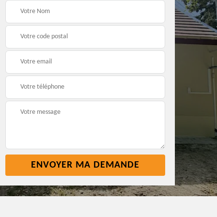
Pose nettoyage
Réparation toiture 45
gouttière 45