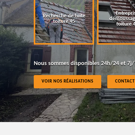
Entrepris
Recherche de fuite
ur 45
démoussage
toiture 45
toiture 4
Nous sommes disponibles 24h/24 et 7j/
VOIR NOS RÉALISATIONS
CONTACT