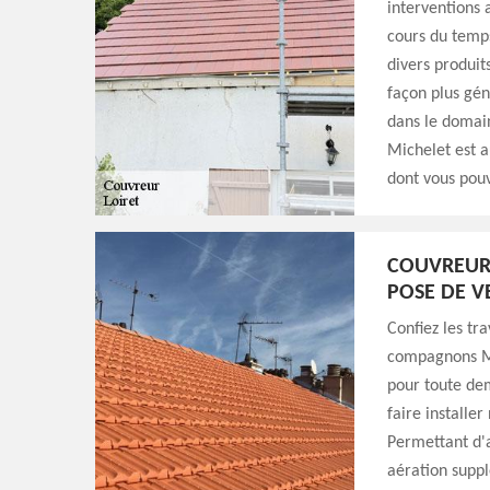
interventions 
cours du temps.
divers produit
façon plus géné
dans le domai
Michelet est au
dont vous pouv
COUVREUR 
POSE DE V
Confiez les tr
compagnons Mi
pour toute dem
faire installe
Permettant d'a
aération supp