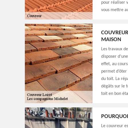
pour réaliser 
vous mettre au
COUVREUR 
MAISON
Les travaux de
disposer d’une
effet, au cour
permet d’ôter 
du toit. La r
dégâts sur le 
toit en bon ét
POURQUOI 
Le couvreur e