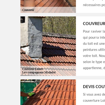
nécessaires po
COUVREUR 
Pour raviver la
qui pourra int
du toit est un
peintures util
votre toit. No
selon le type 
appartienne, d
DEVIS COU
Si vous avez d
couverture Loi