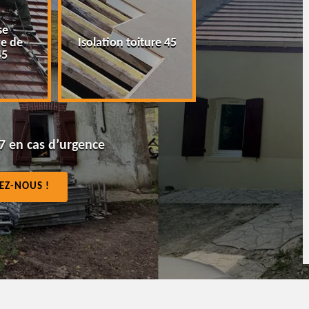
e
Peinture tuile et
 de
Isolation toiture 45
toiture 45
5
7 en cas d’urgence
EZ-NOUS !