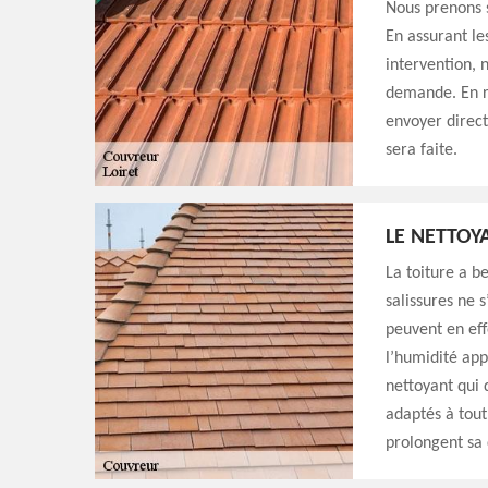
Nous prenons s
En assurant le
intervention, 
demande. En re
envoyer direc
sera faite.
LE NETTOY
La toiture a b
salissures ne 
peuvent en effe
l’humidité app
nettoyant qui 
adaptés à tout
prolongent sa 