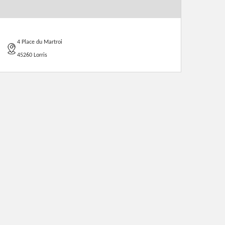
4 Place du Martroi
45260 Lorris