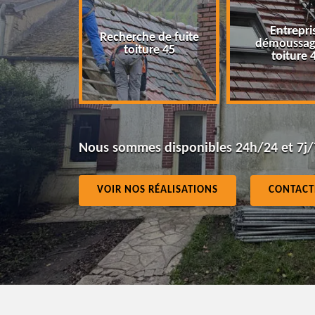
Entrepris
Recherche de fuite
ur 45
démoussage
toiture 45
toiture 4
Nous sommes disponibles 24h/24 et 7j/
VOIR NOS RÉALISATIONS
CONTACT