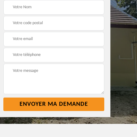
Pose nettoyage
Réparation toiture 45
gouttière 45