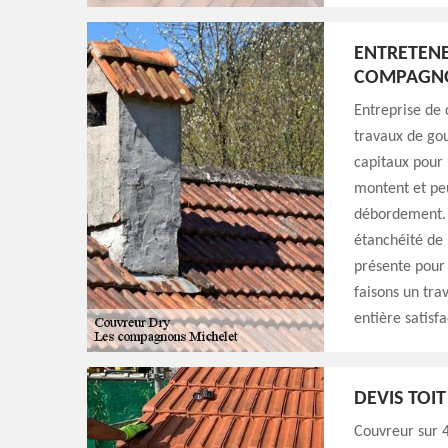
ENTRETENE
COMPAGNO
Entreprise de 
travaux de gou
capitaux pour 
montent et peuv
débordement. 
étanchéité de
présente pour 
faisons un tra
entière satisfa
DEVIS TOIT
Couvreur sur 