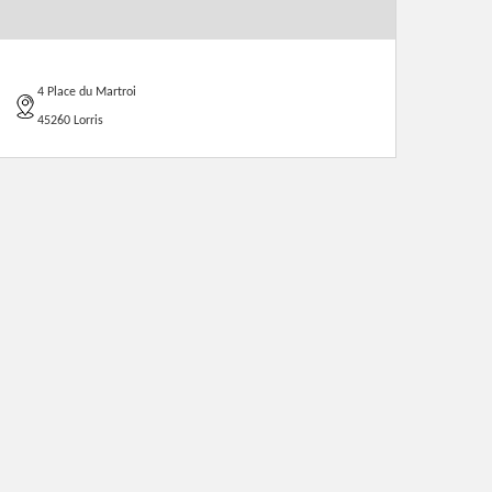
4 Place du Martroi
45260 Lorris