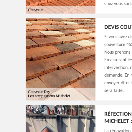
chez vous sont
DEVIS COU
Si vous avez d
couverture 453
Nous prenons s
En assurant le
intervention, 
demande. En re
envoyer direc
sera faite.
RÉFECTION
MICHELET 
La rénovation d