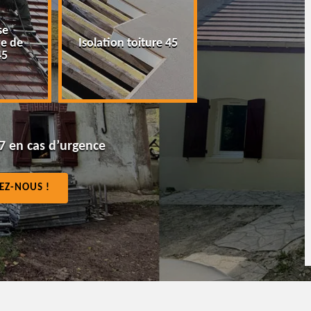
e
Peinture tuile et
 de
Isolation toiture 45
toiture 45
5
7 en cas d’urgence
EZ-NOUS !