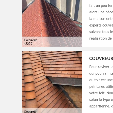
fait un peu te
alors une néce
la maison enti
experts couvre
suivons tous l
réalisation de
COUVREUR 
Pour raviver la
qui pourra int
du toit est un
peintures util
votre toit. No
selon le type 
appartienne, d