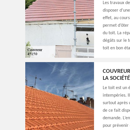
Les travaux de
disposer d’une
effet, au cour
permet d’ôter 
du toit. La r
dégâts sur le 
toit en bon ét
COUVREUR 
LA SOCIÉT
Le toit est un
intempéries. 
surtout après
de ce fait dis
demande. L’ent
pour prévenir 