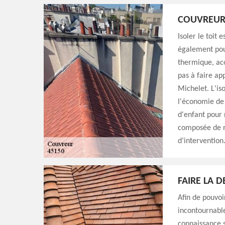
COUVREUR 
Isoler le toit 
également pour
thermique, ac
pas à faire a
Michelet. L'is
l'économie de 
d'enfant pour 
composée de n
d’intervention
FAIRE LA 
Afin de pouvoi
incontournable
connaissance s