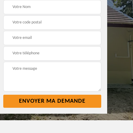
yage
Réparation toiture 45
Etancheite toiture
 45