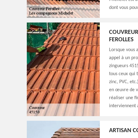
dont vous pouv
COUVREUR
FEROLLES
Lorsque vous a
appel à un pro
zingueurs 4515
tous ceux qui 
zinc, PVC, etc
en œuvre de v
réaliser une f
interviennent 
ARTISAN C