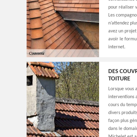
pour réaliser 
Les compagnons
n’attendez pl
avez un projet
avoir le formu
internet.
DES COUVR
TOITURE
Lorsque vous a
interventions 
cours du temps.
divers produit
façon plus géné
dans le domai
Michelet est au