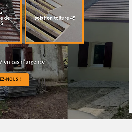
Peinture tuile et
Pose netto
toiture 45
toiture 45
gouttière
7 en cas d’urgence
EZ-NOUS !