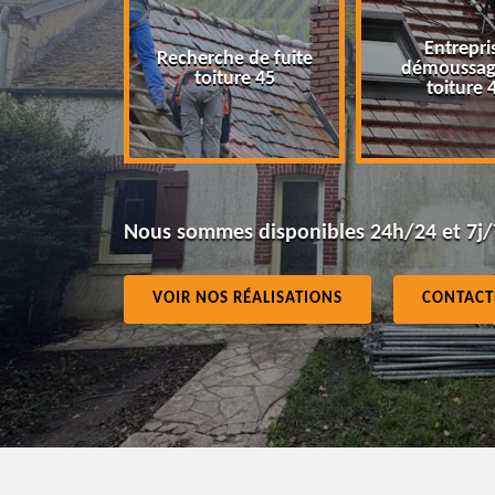
Entreprise
rche de fuite
démoussage de
Isolation 
oiture 45
toiture 45
Nous sommes disponibles 24h/24 et 7j/
VOIR NOS RÉALISATIONS
CONTACT