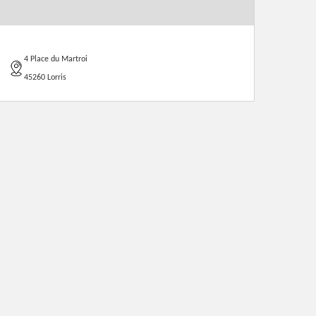
4 Place du Martroi
45260 Lorris