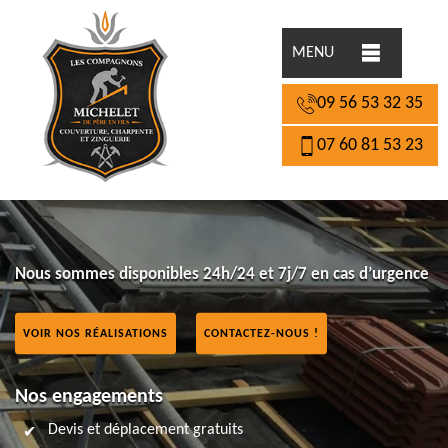
MENU
09 56 53 32 35
07 60 81 53 23
Nous sommes disponibles 24h/24 et 7j/7 en cas d’urgence
VOIR NOS RÉALISATIONS
CONTACTEZ-NOUS !
Nos engagements
Devis et déplacement gratuits