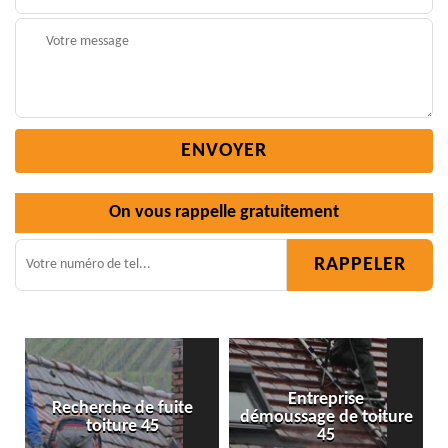
On vous rappelle gratuitement
Entreprise
de fuite
démoussage de toiture
Isolation toiture
e 45
45