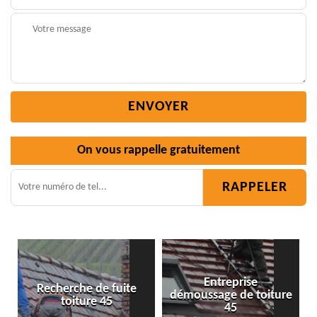
On vous rappelle gratuitement
Entreprise
te
démoussage de toiture
Isolation toiture 45
45