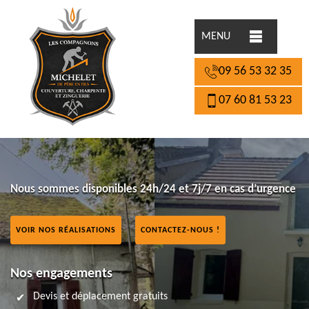
MENU
09 56 53 32 35
07 60 81 53 23
Nous sommes disponibles 24h/24 et 7j/7 en cas d’urgence
VOIR NOS RÉALISATIONS
CONTACTEZ-NOUS !
Nos engagements
Devis et déplacement gratuits