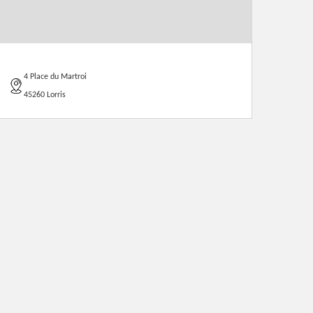
4 Place du Martroi
45260 Lorris