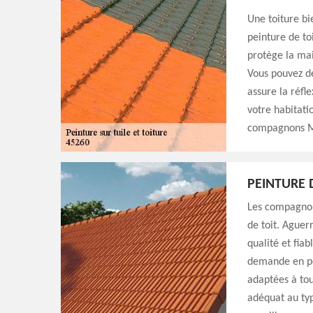
Une toiture bi
peinture de to
protège la mai
Vous pouvez de
assure la réfl
votre habitati
compagnons Mi
PEINTURE 
Les compagnon
de toit. Aguer
qualité et fiab
demande en pei
adaptées à tou
adéquat au typ