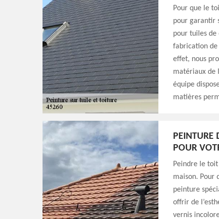
Pour que le toi
pour garantir 
pour tuiles de
fabrication de 
effet, nous pr
matériaux de l
équipe dispos
matières perm
PEINTURE 
POUR VOT
Peindre le toit
maison. Pour d
peinture spéci
offrir de l’est
vernis incolor