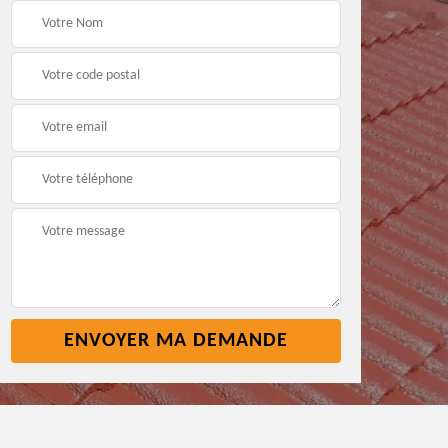
e
Réparation toiture 45
Etancheite toiture 45