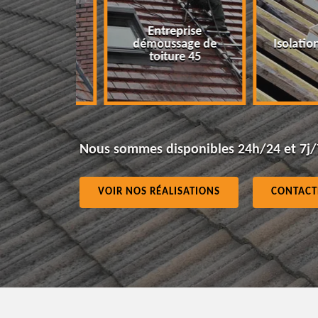
Entreprise
e de fuite
démoussage de
Isolation toi
ure 45
toiture 45
Nous sommes disponibles 24h/24 et 7j/
VOIR NOS RÉALISATIONS
CONTACT