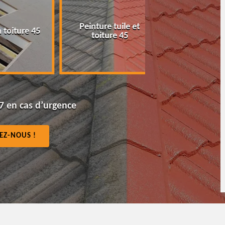
Peinture tuile et
Pose nettoyag
ture 45
toiture 45
gouttière 45
7 en cas d’urgence
EZ-NOUS !