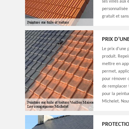
ses villes aux
personnalisée
gratuit et sa
PRIX D’UNE
Le prix d’une 
produit. Repe
mettre en appli
permet, appliq
pour rénover c
de remplacer t
pour la peint
Michelet. Nous
PROTECTIO