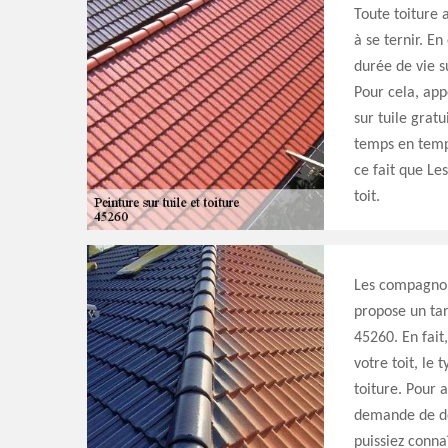
Toute toiture
à se ternir. E
durée de vie su
Pour cela, app
sur tuile gratu
temps en temps
ce fait que L
toit.
Les compagnons
propose un tar
45260. En fait,
votre toit, le
toiture. Pour 
demande de dev
puissiez conna