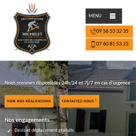
MENU
09 56 53 32 35
07 60 81 53 23
Nous sommes disponibles 24h/24 et 7j/7 en cas d’urgence
VOIR NOS RÉALISATIONS
CONTACTEZ-NOUS !
Nos engagements
Devis et déplacement gratuits