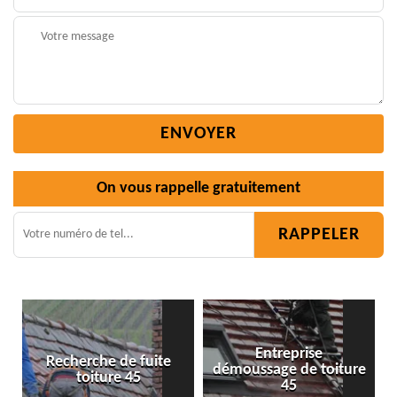
On vous rappelle gratuitement
Entreprise
fuite
démoussage de toiture
Isolation toiture 45
5
45