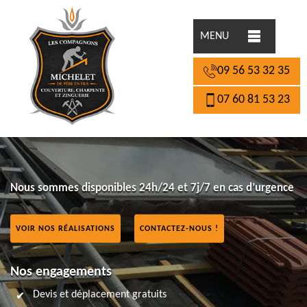
MENU
09 56 53 32 35
07 60 81 53 23
Nous sommes disponibles 24h/24 et 7j/7 en cas d’urgence
VOIR NOS RÉALISATIONS
CONTACTEZ-NOUS !
Nos engagements
Devis et déplacement gratuits