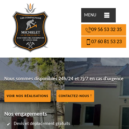
MENU
09 56 53 32 35
07 60 81 53 23
Nous sommes disponibles 24h/24 et 7j/7 en cas d’urgence
VOIR NOS RÉALISATIONS
CONTACTEZ-NOUS !
Nos engagements
Devis et déplacement gratuits