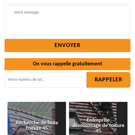
On vous rappelle gratuitement
Entreprise
uite
démoussage de toiture
Isolation toiture 45
45