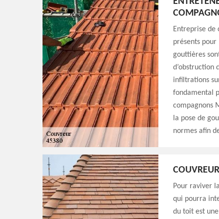
ENTRETENE
COMPAGNO
Entreprise de
présents pour 
gouttières son
d’obstruction 
infiltrations s
fondamental po
compagnons Mi
la pose de gout
normes afin de
COUVREUR 
Pour raviver la
qui pourra int
du toit est un