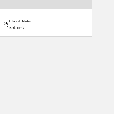
4 Place du Martroi
45260 Lorris