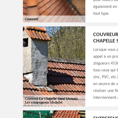
pour toutes so
également en m
tout type.
COUVREUR 
CHAPELLE 
Lorsque vous a
appel à un pro
zingueurs 4538
tous ceux qui 
zinc, PVC, etc
en œuvre de v
réaliser une f
interviennent 