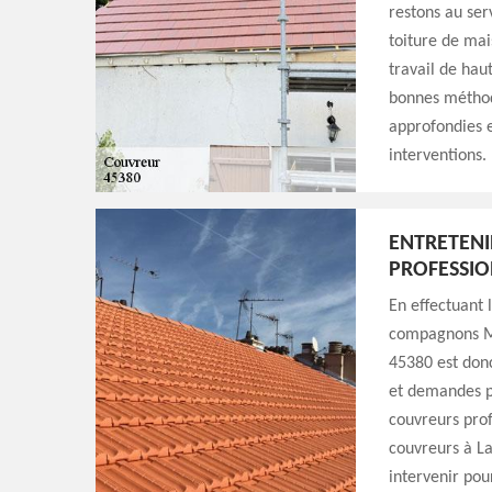
restons au ser
toiture de mai
travail de hau
bonnes méthod
approfondies e
interventions.
ENTRETENI
PROFESSIO
En effectuant 
compagnons Mi
45380 est donc
et demandes po
couvreurs prof
couvreurs à La
intervenir pou