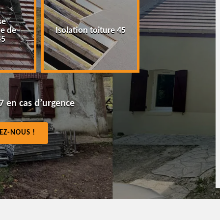
Peinture tuile et
Isolation toiture 45
toiture 45
7 en cas d’urgence
EZ-NOUS !