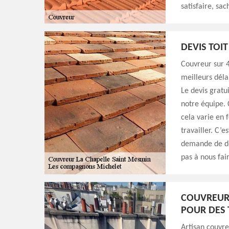
satisfaire, sa
DEVIS TOI
Couvreur sur 
meilleurs déla
Le devis gratu
notre équipe. 
cela varie en 
travailler. C’e
demande de dev
pas à nous fai
COUVREUR 
POUR DES 
Artisan couvre