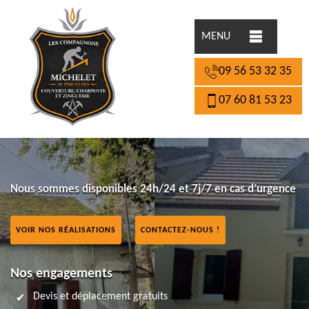
MENU
09 56 53 32 35
07 60 81 53 23
Nous sommes disponibles 24h/24 et 7j/7 en cas d’urgence
VOIR NOS RÉALISATIONS
CONTACTEZ-NOUS !
Nos engagements
Devis et déplacement gratuits