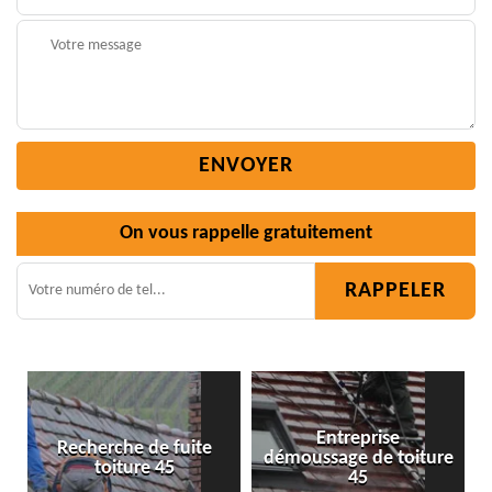
On vous rappelle gratuitement
Entreprise
de fuite
démoussage de toiture
Isolation toitur
e 45
45