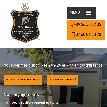
MENU
09 56 53 32 35
07 60 81 53 23
Nous sommes disponibles 24h/24 et 7j/7 en cas d’urgence
VOIR NOS RÉALISATIONS
CONTACTEZ-NOUS !
Nos engagements
Devis et déplacement gratuits