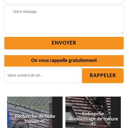
On vous rappelle gratuitement
Entreprise
te
démoussage de toiture
Isolation toiture 45
45