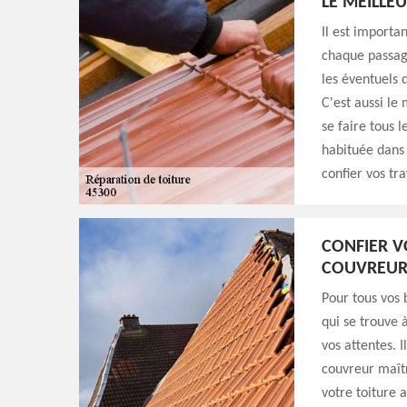
LE MEILLE
Il est importa
chaque passag
les éventuels d
C'est aussi le
se faire tous 
habituée dans 
confier vos tra
CONFIER V
COUVREUR 
Pour tous vos 
qui se trouve 
vos attentes. 
couvreur maîtr
votre toiture a