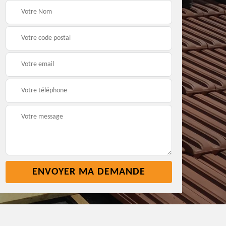
e
Réparation toiture 45
Etancheite toiture 45