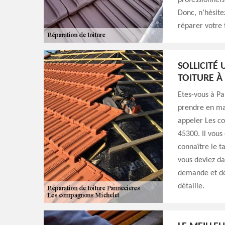
professionnels
Donc, n’hésite
réparer votre 
SOLLICITÉ
TOITURE À
Etes-vous à Pa
prendre en main
appeler Les c
45300. Il vous
connaître le ta
vous deviez dan
demande et dès
détaille.