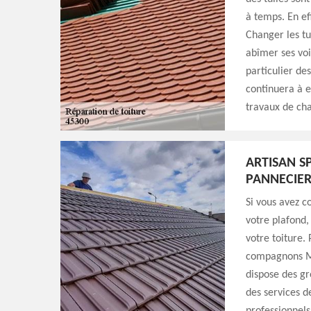
à temps. En eff
Changer les t
abîmer ses voi
particulier de
continuera à e
travaux de ch
ARTISAN S
PANNECIER
Si vous avez co
votre plafond,
votre toiture.
compagnons Mi
dispose des gr
des services de