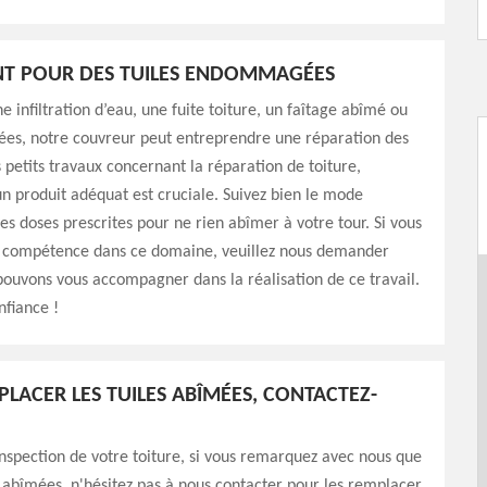
NT POUR DES TUILES ENDOMMAGÉES
e infiltration d’eau, une fuite toiture, un faîtage abîmé ou
sées, notre couvreur peut entreprendre une réparation des
s petits travaux concernant la réparation de toiture,
d'un produit adéquat est cruciale. Suivez bien le mode
les doses prescrites pour ne rien abîmer à votre tour. Si vous
 compétence dans ce domaine, veuillez nous demander
pouvons vous accompagner dans la réalisation de ce travail.
nfiance !
LACER LES TUILES ABÎMÉES, CONTACTEZ-
inspection de votre toiture, si vous remarquez avec nous que
t abîmées, n'hésitez pas à nous contacter pour les remplacer