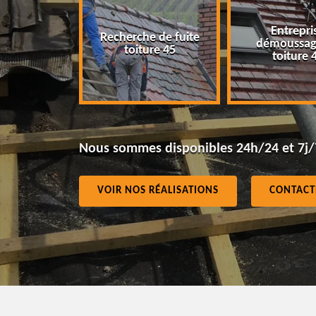
Entreprise
e de fuite
démoussage de
Isolation toi
ure 45
toiture 45
Nous sommes disponibles 24h/24 et 7j/
VOIR NOS RÉALISATIONS
CONTACT