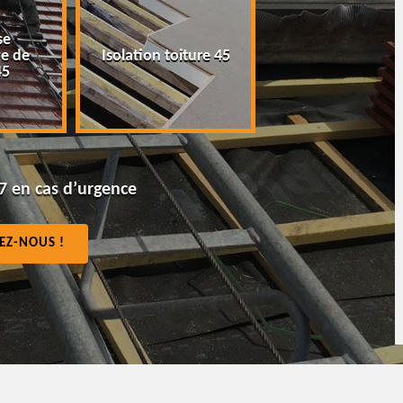
Peinture tuile et
Pose nettoyag
ture 45
toiture 45
gouttière 45
7 en cas d’urgence
EZ-NOUS !