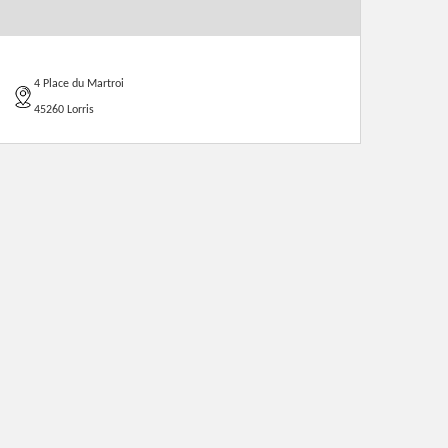
4 Place du Martroi
45260 Lorris