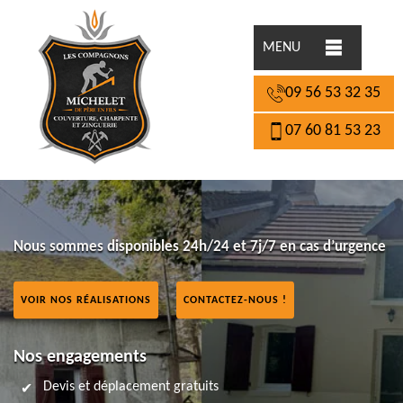
MENU
09 56 53 32 35
07 60 81 53 23
Nous sommes disponibles 24h/24 et 7j/7 en cas d’urgence
VOIR NOS RÉALISATIONS
CONTACTEZ-NOUS !
Nos engagements
Devis et déplacement gratuits