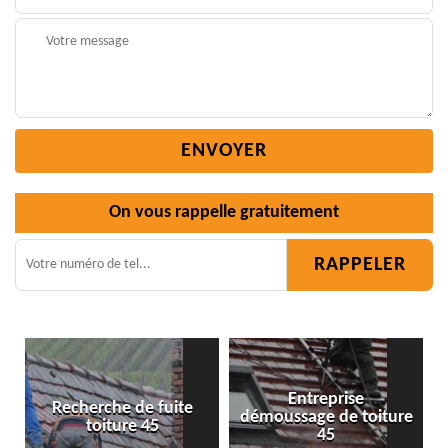
On vous rappelle gratuitement
Entreprise
uite
démoussage de toiture
Isolation toiture 45
45