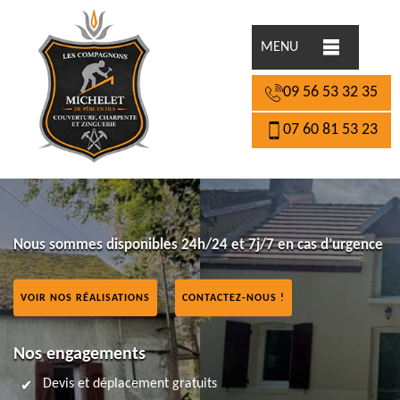
MENU
09 56 53 32 35
07 60 81 53 23
Nous sommes disponibles 24h/24 et 7j/7 en cas d’urgence
VOIR NOS RÉALISATIONS
CONTACTEZ-NOUS !
Nos engagements
Devis et déplacement gratuits