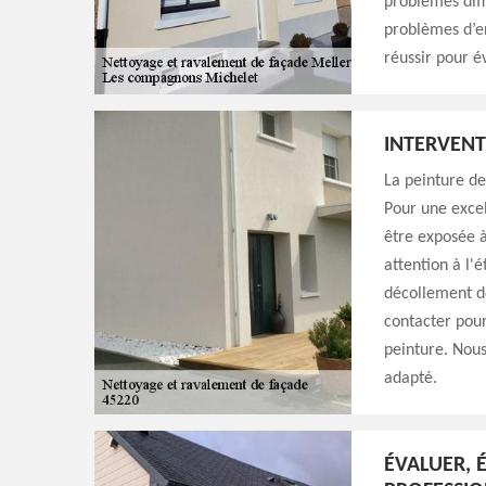
problèmes diff
problèmes d’en
réussir pour é
INTERVENT
La peinture de
Pour une excel
être exposée à
attention à l'
décollement de
contacter pour
peinture. Nou
adapté.
ÉVALUER, 