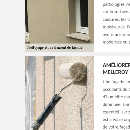
pathologies vi
sur la surface 
cassures, les t
moisissures, 
avons une maît
modernes ou a
AMÉLIORER
MELLEROY
Une façade en
occupants du d
d'humidité dan
diminuée. Dans
essentiel, sur
est à votre di
de votre façad