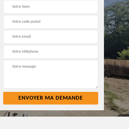
Pose nettoyage
Réparation toiture 45
gouttière 45