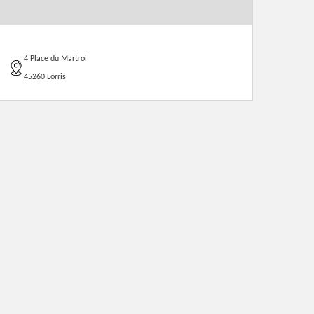
4 Place du Martroi
45260 Lorris