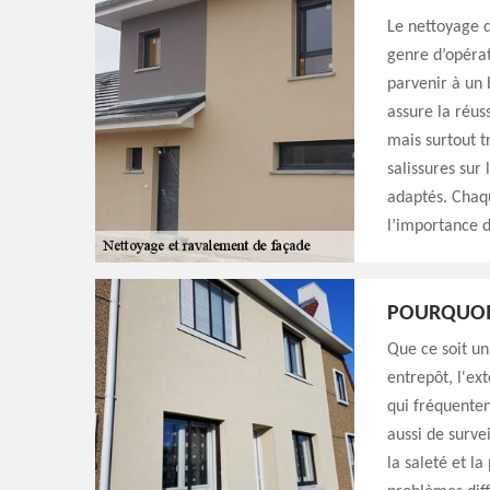
Le nettoyage d
genre d’opérat
parvenir à un 
assure la réuss
mais surtout t
salissures sur
adaptés. Chaq
l’importance d
POURQUOI 
Que ce soit u
entrepôt, l'ex
qui fréquenten
aussi de surve
la saleté et l