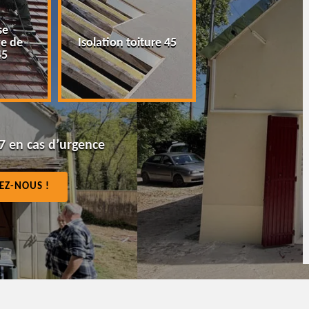
e
Peinture tuile et
 de
Isolation toiture 45
toiture 45
5
7 en cas d’urgence
EZ-NOUS !