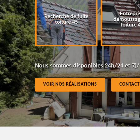
Entrepris
Recherche de fuite
ur 45
démoussage
toiture 45
toiture 4
Nous sommes disponibles 24h/24 et 7j/
VOIR NOS RÉALISATIONS
CONTACT