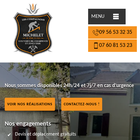
MENU
09 56 53 32 35
07 60 81 53 23
Nous sommes disponibles 24h/24 et 7j/7 en cas d’urgence
VOIR NOS RÉALISATIONS
CONTACTEZ-NOUS !
Nos engagements
Devis et déplacement gratuits