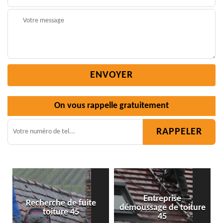
On vous rappelle gratuitement
Entreprise
ite
démoussage de toiture
Isolation toiture 45
45