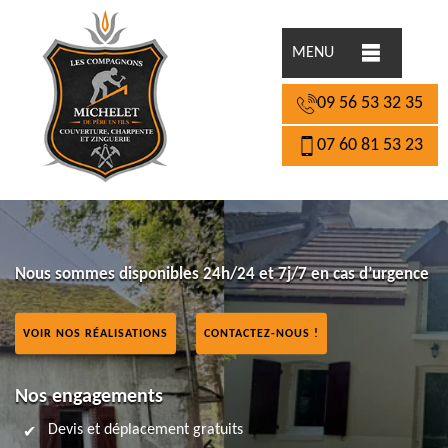
MENU
09 56 53 32 35
07 60 81 53 23
Nous sommes disponibles 24h/24 et 7j/7 en cas d’urgence
VOIR NOS RÉALISATIONS
CONTACTEZ-NOUS !
Nos engagements
Devis et déplacement gratuits