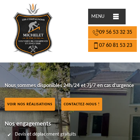
MENU
09 56 53 32 35
07 60 81 53 23
Nous sommes disponibles 24h/24 et 7j/7 en cas d’urgence
VOIR NOS RÉALISATIONS
CONTACTEZ-NOUS !
Nos engagements
Devis et déplacement gratuits