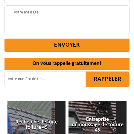
On vous rappelle gratuitement
Entreprise
de fuite
démoussage de toiture
Isolation toitur
e 45
45