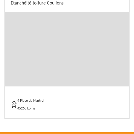
Etanchéité toiture Coullons
4 Place du Martroi
45260 Lorris