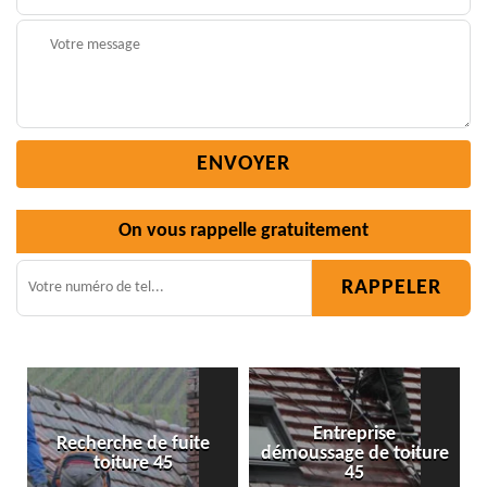
On vous rappelle gratuitement
Entreprise
herche de fuite
démoussage de toiture
Isolation
toiture 45
45