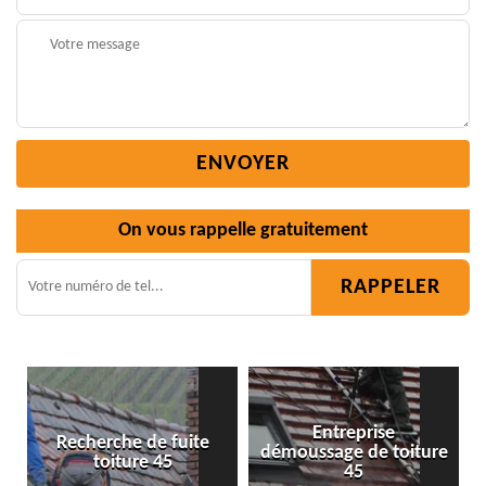
On vous rappelle gratuitement
Entreprise
te
démoussage de toiture
Isolation toiture 45
45