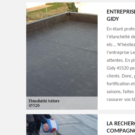
ENTREPRIS
GIDY
En étant profe
l'étanchéité d
etc... N’hésit
l'entreprise L
attentes. En p
Gidy 45520 peu
clients. Donc,
fortification 
saisons, faite
rassurer vos t
LA RECHERC
COMPAGNO