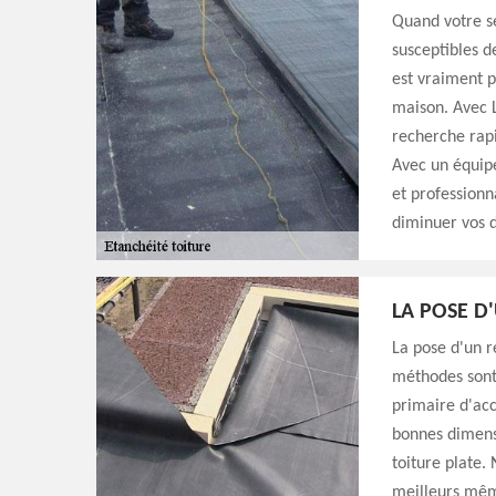
Quand votre se
susceptibles d
est vraiment p
maison. Avec 
recherche rapid
Avec un équipe
et professionn
diminuer vos d
LA POSE D
La pose d'un re
méthodes sont l
primaire d'acc
bonnes dimensi
toiture plate.
meilleurs même