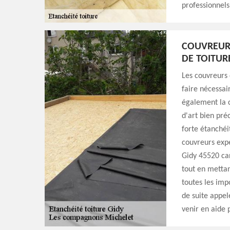
professionnels
COUVREURS
DE TOITUR
Les couvreurs
faire nécessai
également la c
d'art bien pré
forte étanchéi
couvreurs exp
Gidy 45520 car
tout en mettan
toutes les imp
de suite appe
venir en aide 