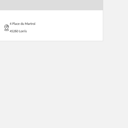
4 Place du Martroi
45260 Lorris