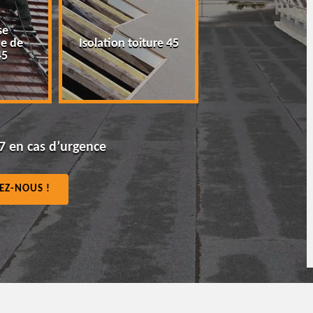
Peinture tuile et
P
Isolation toiture 45
toiture 45
7 en cas d’urgence
EZ-NOUS !