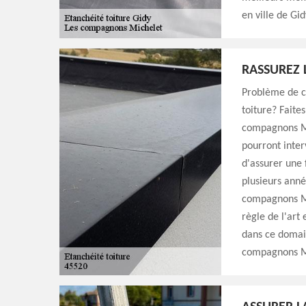
en ville de Gi
RASSUREZ 
Problème de co
toiture? Faite
compagnons Mi
pourront inter
d'assurer une 
plusieurs année
compagnons Mic
règle de l'art
dans ce domain
compagnons Mic