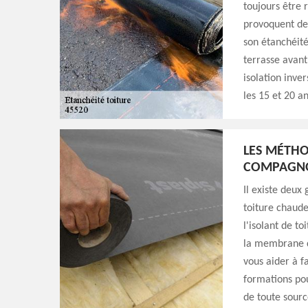
toujours être r
provoquent de
son étanchéité.
terrasse avant
isolation inve
les 15 et 20 an
LES MÉTHO
COMPAGNO
Il existe deux
toiture chaude
l'isolant de to
la membrane d
vous aider à f
formations pou
de toute sourc