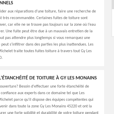
NNELS
der aux réparations d’une toiture, faire une recherche de
est très recommandée. Certaines fuites de toiture sont
ouver, car elle ne se trouve pas toujours sur la zone où l’eau
trer. Une fuite peut être due à un mauvais entretien de la
 faut pas attendre plus longtemps si vous remarquez une
u peut s’infiltrer dans des parties les plus inattendues. Les
helet traite toutes fuites toiture à travers tout Gy Les
0.
L’ÉTANCHÉITÉ DE TOITURE À GY LES MONAINS
uverture? Besoin d'effectuer une forte étanchéité de
s confiance aux experts dans ce domaine tel que Les
chelet parce qu'il dispose des équipes compétentes qui
venir dans toute la zone Gy Les Monains 45220 et ont la
urer une forte solidité et durabilité de votre toiture pendant