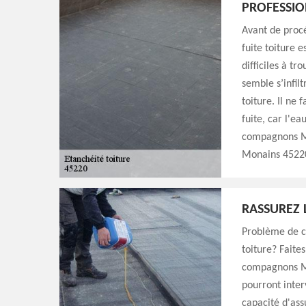
PROFESSIO
Avant de procé
fuite toiture 
difficiles à tr
semble s’infil
toiture. Il ne
fuite, car l'ea
compagnons Mic
Monains 4522
RASSUREZ 
Problème de co
toiture? Faite
compagnons Mi
pourront inter
capacité d'ass