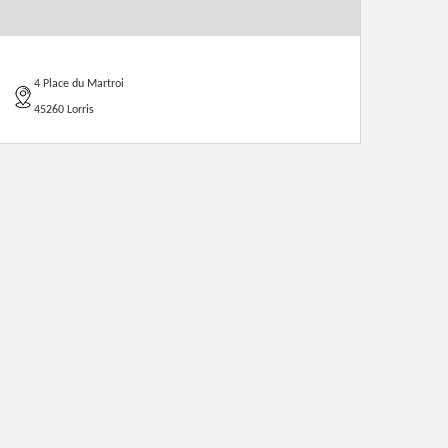
4 Place du Martroi
45260 Lorris