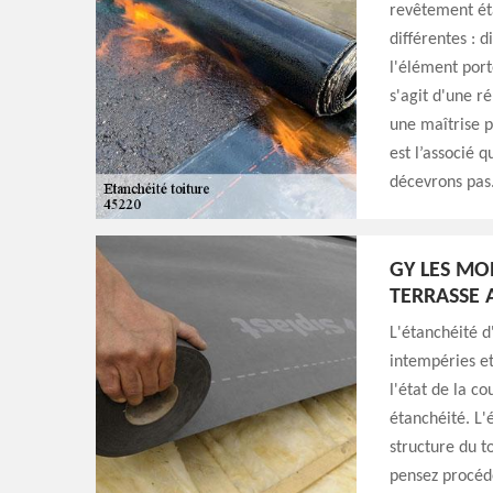
revêtement éta
différentes : 
l'élément port
s'agit d'une r
une maîtrise 
est l’associé 
décevrons pas
GY LES MON
TERRASSE 
L'étanchéité d
intempéries et 
l'état de la c
étanchéité. L'
structure du t
pensez procéde