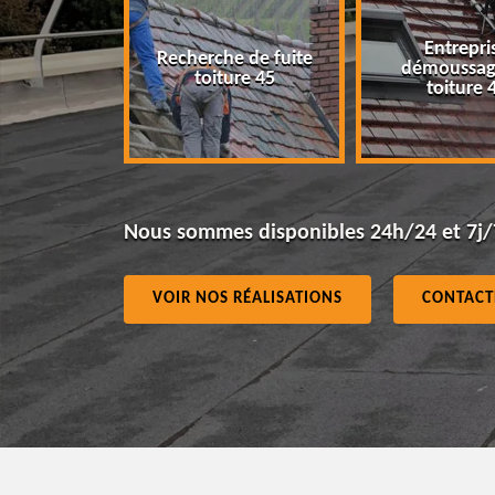
Entrepri
Recherche de fuite
eur 45
démoussag
toiture 45
toiture 
Nous sommes disponibles 24h/24 et 7j/
VOIR NOS RÉALISATIONS
CONTACT