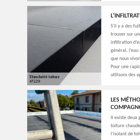
L’INFILTRA
S’il y a des fu
trouver sur u
infiltration d
général, l’eau
que nous vivon
Pour une rapid
utilisons des a
LES MÉTHO
COMPAGNO
Il existe deux
toiture chaude
l'isolant de to