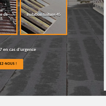
se
Peinture tuile e
e de
Isolation toiture 45
toiture 45
45
7 en cas d’urgence
EZ-NOUS !