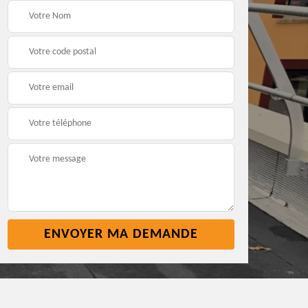
t
Pose nettoyage
Réparation toiture 45
gouttière 45