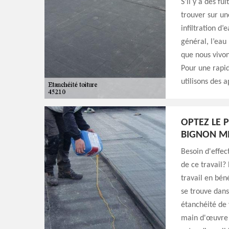
S’il y a des fu
trouver sur u
infiltration d
général, l’eau
que nous vivon
Pour une rapid
utilisons des a
OPTEZ LE 
BIGNON M
Besoin d'effec
de ce travail? 
travail en bé
se trouve dans
étanchéité de 
main d'œuvre c