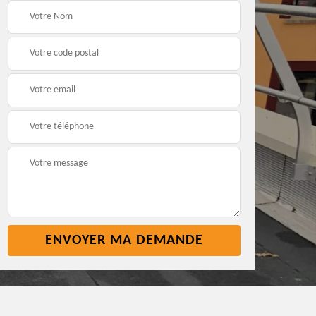
Pose nettoyage
Réparation toiture 45
gouttière 45