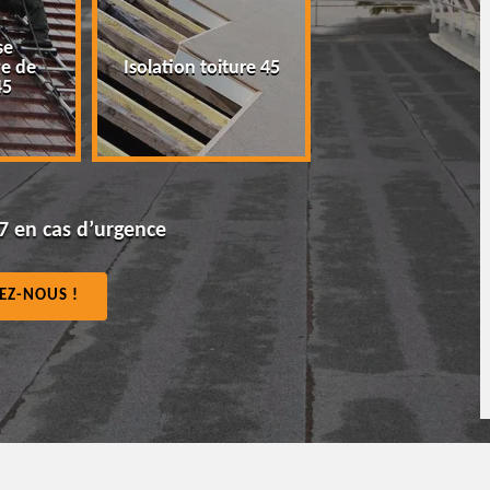
Peinture tuile et
Isolation toiture 45
toiture 45
7 en cas d’urgence
EZ-NOUS !