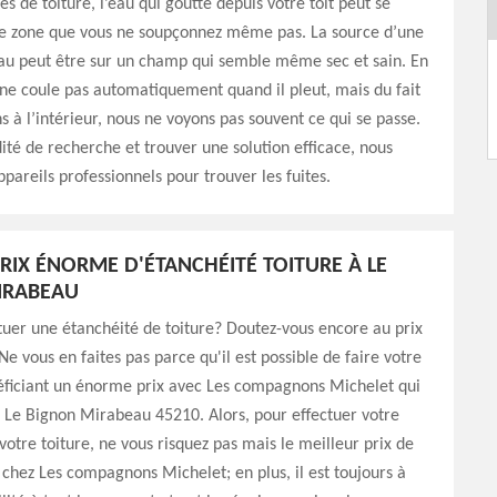
ites de toiture, l’eau qui goutte depuis votre toit peut se
ne zone que vous ne soupçonnez même pas. La source d’une
’eau peut être sur un champ qui semble même sec et sain. En
 ne coule pas automatiquement quand il pleut, mais du fait
s à l’intérieur, nous ne voyons pas souvent ce qui se passe.
ité de recherche et trouver une solution efficace, nous
ppareils professionnels pour trouver les fuites.
PRIX ÉNORME D'ÉTANCHÉITÉ TOITURE À LE
IRABEAU
tuer une étanchéité de toiture? Doutez-vous encore au prix
Ne vous en faites pas parce qu'il est possible de faire votre
néficiant un énorme prix avec Les compagnons Michelet qui
 Le Bignon Mirabeau 45210. Alors, pour effectuer votre
votre toiture, ne vous risquez pas mais le meilleur prix de
hez Les compagnons Michelet; en plus, il est toujours à