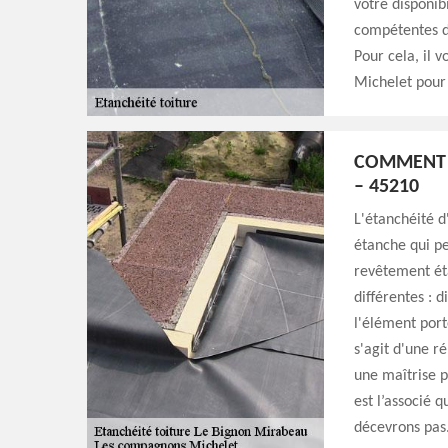
votre disponib
compétentes d
Pour cela, il 
Michelet pour 
COMMENT A
– 45210
L'étanchéité d
étanche qui pe
revêtement éta
différentes : 
l'élément port
s'agit d'une r
une maîtrise 
est l’associé 
décevrons pas