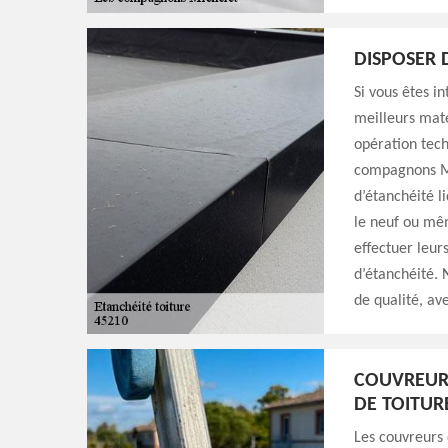
DISPOSER 
Si vous êtes i
meilleurs maté
opération tech
compagnons Mi
d’étanchéité l
le neuf ou mêm
effectuer leur
d’étanchéité. 
de qualité, ave
COUVREURS
DE TOITUR
Les couvreurs