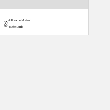
4 Place du Martroi
45260 Lorris