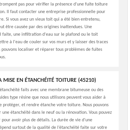
trompent pas pour vérifier la présence d'une fuite toiture
on. Il faut contacter une entreprise professionnelle pour
ure. Si vous avez un vieux toit qui a été bien entretenu,
 peut être causée par des origines inattendues. Une
faite, une infiltration d'eau sur le plafond ou le toit
tre à l'eau de couler sur vos murs et y laisser des traces
pouvons localiser et réparer tous problèmes de fuites
ous.
A MISE EN ÉTANCHÉITÉ TOITURE (45210)
d’étanchéité faits avec une membrane bitumeuse ou des
uides type résine que nous utilisons peuvent vous aider à
de protéger, et rendre étanche votre toiture. Nous pouvons
r une étanchéité dans le neuf ou la rénovation. Vous pouvez
 pour avoir plus de détails. La durée de vie d’une
épend surtout de la qualité de l’étanchéité faite sur votre