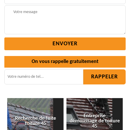
On vous rappelle gratuitement
Entreprise
te
démoussage de toiture
Isolation toiture 45
45