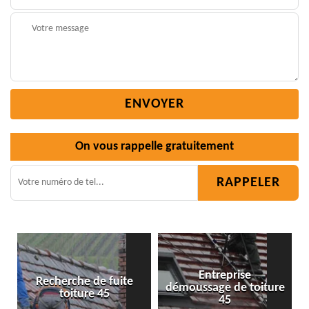
On vous rappelle gratuitement
Entreprise
 fuite
démoussage de toiture
Isolation toiture 4
45
45