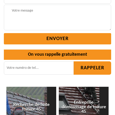
On vous rappelle gratuitement
Entreprise
uite
démoussage de toiture
Isolation toiture 45
45