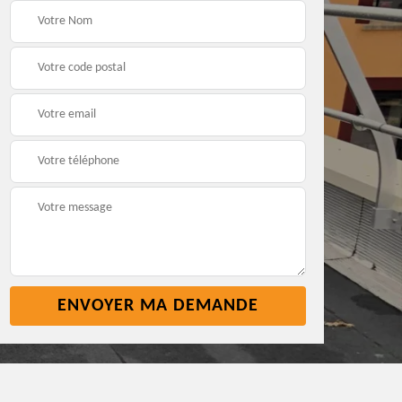
Pose nettoyage
Réparation toiture 45
gouttière 45