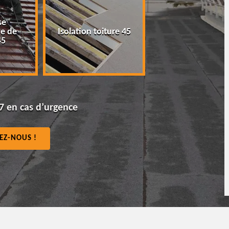
e
Peinture tuile et
 de
Isolation toiture 45
toiture 45
5
7 en cas d’urgence
EZ-NOUS !