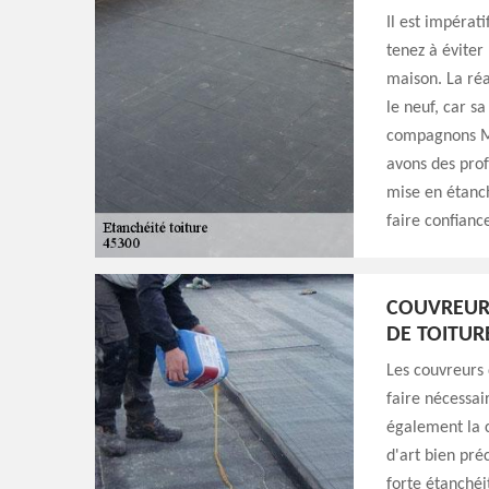
Il est impérati
tenez à éviter
maison. La réal
le neuf, car s
compagnons Mi
avons des prof
mise en étanch
faire confianc
COUVREURS
DE TOITUR
Les couvreurs
faire nécessai
également la c
d'art bien pré
forte étanchéi