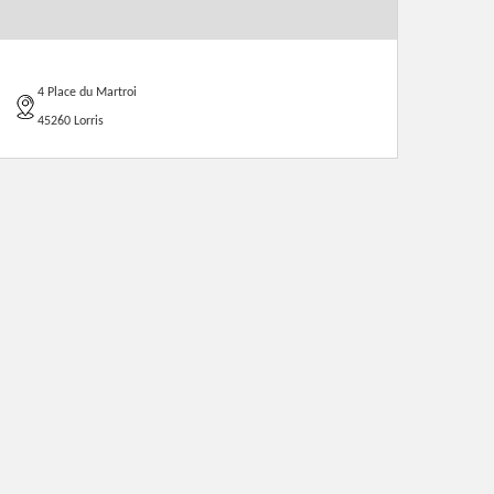
4 Place du Martroi
45260 Lorris