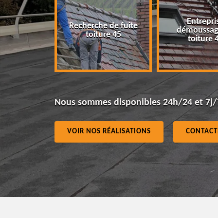
Entrepris
Recherche de fuite
ur 45
démoussage
toiture 45
toiture 4
Nous sommes disponibles 24h/24 et 7j/
VOIR NOS RÉALISATIONS
CONTACT