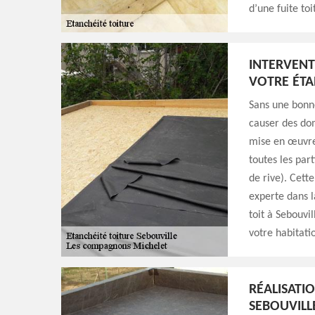
d’une fuite toi
INTERVENT
VOTRE ÉTA
Sans une bonne
causer des do
mise en œuvre 
toutes les par
de rive). Cett
experte dans l
toit à Sebouvi
votre habitati
RÉALISATI
SEBOUVILL