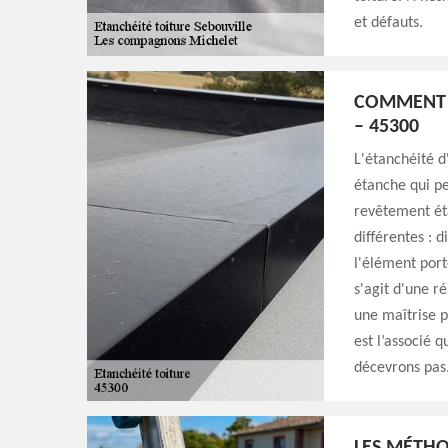
et défauts.
COMMENT A
– 45300
L'étanchéité d
étanche qui pe
revêtement éta
différentes : 
l'élément port
s'agit d'une r
une maîtrise 
est l’associé 
décevrons pas