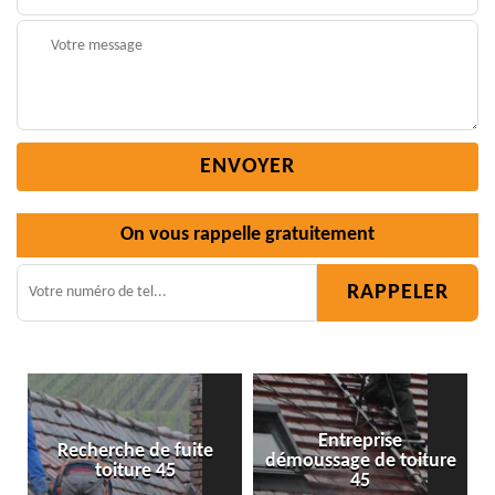
On vous rappelle gratuitement
Entreprise
fuite
démoussage de toiture
Isolation toiture 45
45