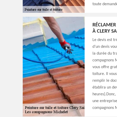
toute demande
RÉCLAMER 
À CLERY S
Le devis est tr
d’un devis vous
la durée du tr
compagnons Mi
vous offre gra
toiture. Il vo
remplir le doc
établira un de
heures}.Donc, 
une entreprise
compagnons M