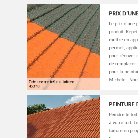
PRIX D’UNE
Le prix d’une 
produit. Repe
mettre en appli
permet, appliq
pour rénover c
de remplacer t
pour la peint
Michelet. Nous
PEINTURE 
Peindre le toi
à votre toit. 
toiture en pro