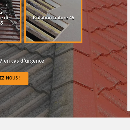
Peinture tuile et
Isolation toiture 45
toiture 45
7 en cas d’urgence
EZ-NOUS !