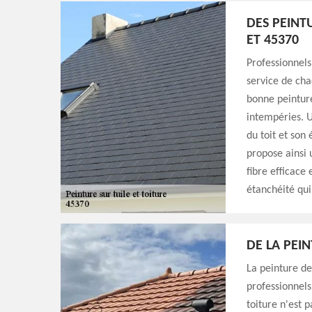
DES PEINT
ET 45370
Professionnels
service de ch
bonne peinture
intempéries. U
du toit et son
propose ainsi
fibre efficace
étanchéité qui
DE LA PEI
La peinture de
professionnels
toiture n'est 