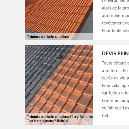
l'environnemen
alors de la pr
atmosphérique 
revêtement de 
Pour toute int
DEVIS PEIN
Toute toiture
à se ternir. E
durée de vie su
Pour cela, app
sur tuile gratu
temps en temps
ce fait que L
toit.