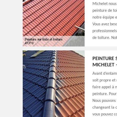
Michelet nous 
peinture de to
notre équipe es
Vous avez beso
professionnels
de toiture. Not
PEINTURE 
MICHELET
Avant d’entame
soit propre e
faire appel à 
peinture. Pour
Nous pouvons v
changeant la c
vous pouvez co