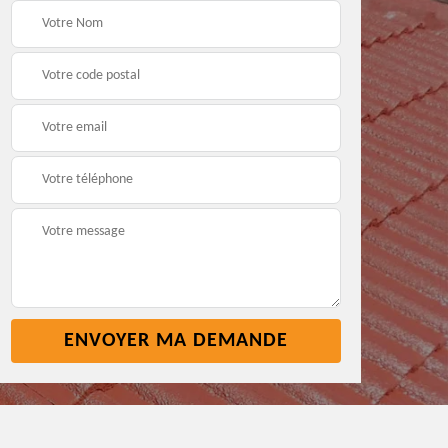
Pose nettoyage
Réparation toiture 45
gouttière 45