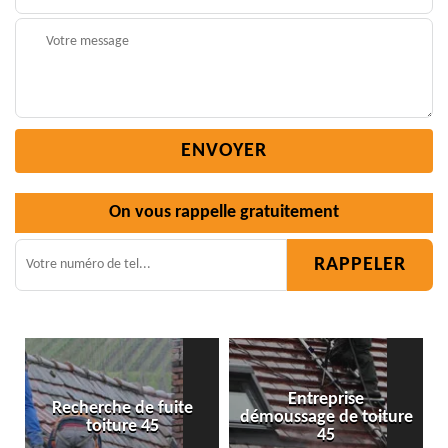
On vous rappelle gratuitement
Entreprise
te
démoussage de toiture
Isolation toiture 45
45