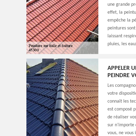
une grande pro
effet, la peint
empêche la pén
peintures sont
laissant respi
pluies, les eau
APPELER U
PEINDRE V
Les compagnon
votre dispositi
connaît les tec
est composé pa
de réaliser vos
sur n’importe
vous, ne vous i