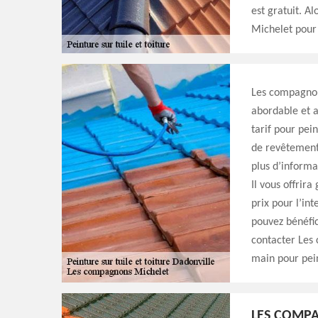
est gratuit. A
Michelet pour 
Les compagnons
abordable et a
tarif pour pein
de revêtement 
plus d’informa
Il vous offrir
prix pour l’in
pouvez bénéfic
contacter Les
main pour pein
LES COMPA