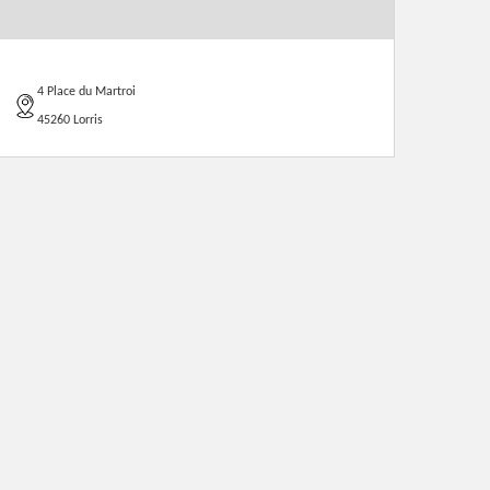
4 Place du Martroi
45260 Lorris