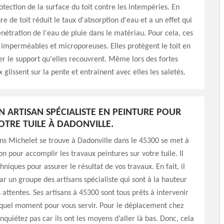
tection de la surface du toit contre les intempéries. En
ure de toit réduit le taux d'absorption d'eau et a un effet qui
étration de l'eau de pluie dans le matériau. Pour cela, ces
 imperméables et microporeuses. Elles protègent le toit en
rer le support qu'elles recouvrent. Même lors des fortes
x glissent sur la pente et entraînent avec elles les saletés.
N ARTISAN SPÉCIALISTE EN PEINTURE POUR
OTRE TUILE À DADONVILLE.
s Michelet se trouve à Dadonville dans le 45300 se met à
on pour accomplir les travaux peintures sur votre tuile. Il
hniques pour assurer le résultat de vos travaux. En fait, il
r un groupe des artisans spécialiste qui sont à la hauteur
 attentes. Ses artisans à 45300 sont tous prêts à intervenir
 quel moment pour vous servir. Pour le déplacement chez
nquiétez pas car ils ont les moyens d’aller là bas. Donc, cela