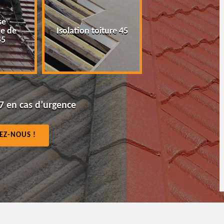
Peinture tuile et
Po
solation toiture 45
toiture 45
g
7 en cas d’urgence
EZ-NOUS !