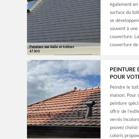
également en j
surface du toi
se développent
souvent à une f
couverture. La
couverture de 
PEINTURE 
POUR VOT
Peindre le toit
maison. Pour d
peinture spéci
offrir de l’est
vernis incolor
pouvez choisi
coloris propos