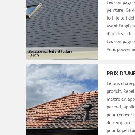
Les compagnon
peinture. Ce de
toit, le toit d
avant l’applic
d’un devis de 
Les compagnon
Vous pouvez n
PRIX D’UNE
Le prix d’une 
produit. Repe
mettre en appli
permet, appliq
pour rénover c
de remplacer t
pour la peint