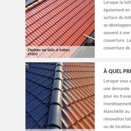
Lorsque la toi
également en j
surface du toi
se développent
souvent à une f
couverture. La
couverture de 
À QUEL PR
Lorsque vous av
une demande d
pour les trava
investissement
étanchéité au 
rénovation tota
ou de location