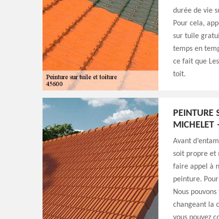
durée de vie su
Pour cela, app
sur tuile gratu
temps en temps
ce fait que L
toit.
PEINTURE 
MICHELET
Avant d’entame
soit propre e
faire appel à n
peinture. Pour
Nous pouvons v
changeant la c
vous pouvez co