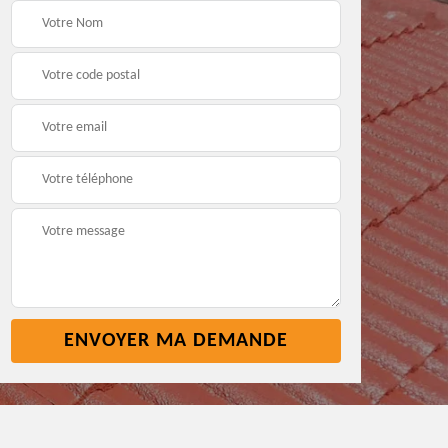
t
Pose nettoyage
Réparation toiture 45
gouttière 45