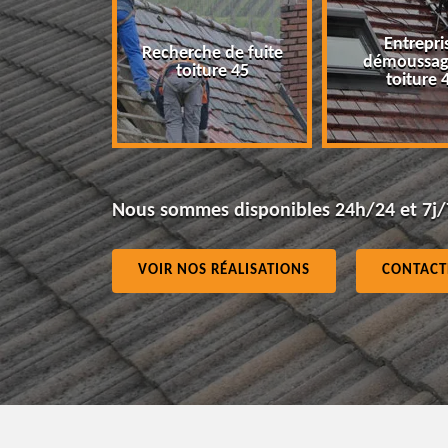
Entrepri
Recherche de fuite
eur 45
démoussag
toiture 45
toiture 
Nous sommes disponibles 24h/24 et 7j/
VOIR NOS RÉALISATIONS
CONTACT