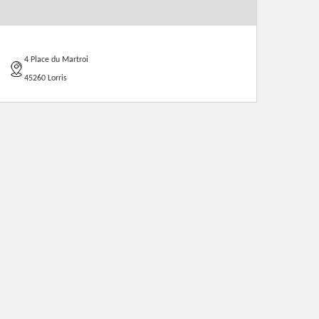
4 Place du Martroi
45260 Lorris