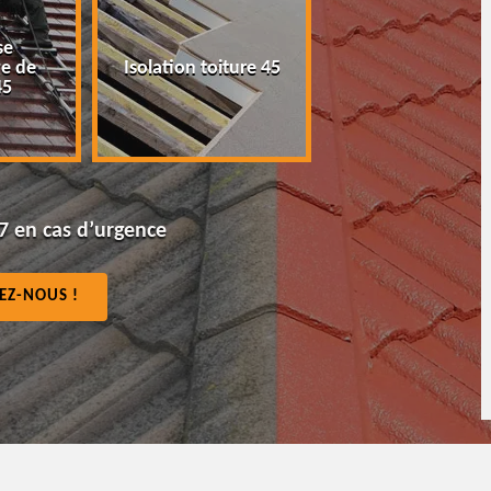
se
Peinture tuile e
e de
Isolation toiture 45
toiture 45
45
7 en cas d’urgence
EZ-NOUS !