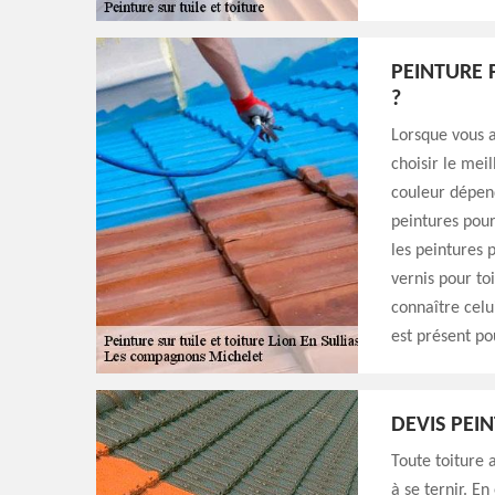
PEINTURE 
?
Lorsque vous av
choisir le mei
couleur dépend
peintures pour
les peintures 
vernis pour to
connaître celu
est présent po
DEVIS PEIN
Toute toiture
à se ternir. E