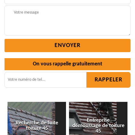
On vous rappelle gratuitement
Entreprise
te
démoussage de toiture
Isolation toiture 45
45