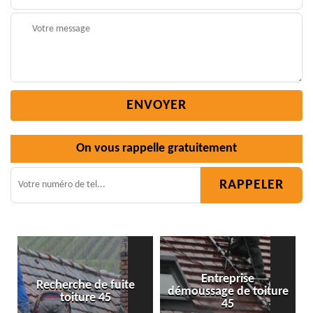
On vous rappelle gratuitement
Entreprise
fuite
démoussage de toiture
Isolation toiture 45
45