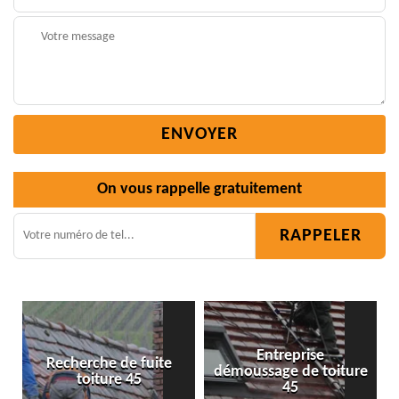
On vous rappelle gratuitement
Entreprise
 de fuite
démoussage de toiture
Isolation toitu
re 45
45