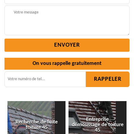
On vous rappelle gratuitement
Entreprise
 fuite
démoussage de toiture
Isolation toiture 4
45
45