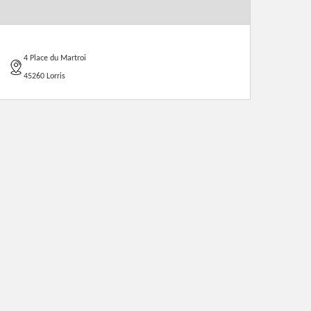
4 Place du Martroi
45260 Lorris