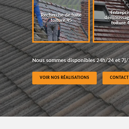
Entreprise
che de fuite
démoussage de
Isolation 
oiture 45
toiture 45
Nous sommes disponibles 24h/24 et 7j/
VOIR NOS RÉALISATIONS
CONTACT