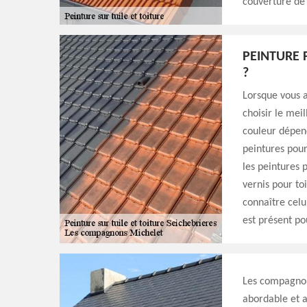
couverture de 
PEINTURE 
?
Lorsque vous av
choisir le mei
couleur dépend
peintures pour
les peintures 
vernis pour to
connaître celu
est présent po
Les compagnons
abordable et a