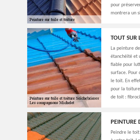
pour préserver 
montrera un si
TOUT SUR 
La peinture de
étanchéité et 
fiable pour lu
surface. Pour c
le toit. En ef
pour la toiture
de toit : fibroc
PEINTURE 
Peindre le toi