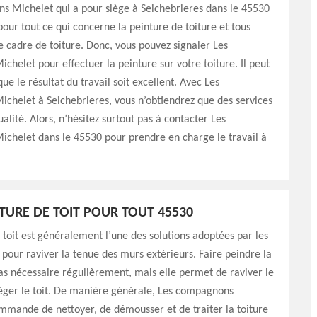
s Michelet qui a pour siège à Seichebrieres dans le 45530
 pour tout ce qui concerne la peinture de toiture et tous
e cadre de toiture. Donc, vous pouvez signaler Les
helet pour effectuer la peinture sur votre toiture. Il peut
ue le résultat du travail soit excellent. Avec Les
chelet à Seichebrieres, vous n’obtiendrez que des services
ualité. Alors, n’hésitez surtout pas à contacter Les
chelet dans le 45530 pour prendre en charge le travail à
NTURE DE TOIT POUR TOUT 45530
 toit est généralement l’une des solutions adoptées par les
 pour raviver la tenue des murs extérieurs. Faire peindre la
pas nécessaire régulièrement, mais elle permet de raviver le
téger le toit. De manière générale, Les compagnons
mmande de nettoyer, de démousser et de traiter la toiture