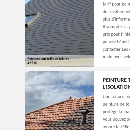
tarif pour pein
de revêtement 
plus d’informa
Il vous offrir
prix pour l’in
pouvez bénéfic
contacter Les
main pour pein
PEINTURE 
L'ISOLATI
Une toiture bi
peinture de to
protège la mai
Vous pouvez de
assure la réfl