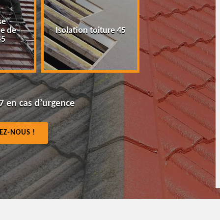
Peinture tuile et
Pose nettoy
toiture 45
toiture 45
gouttière 
7 en cas d’urgence
EZ-NOUS !