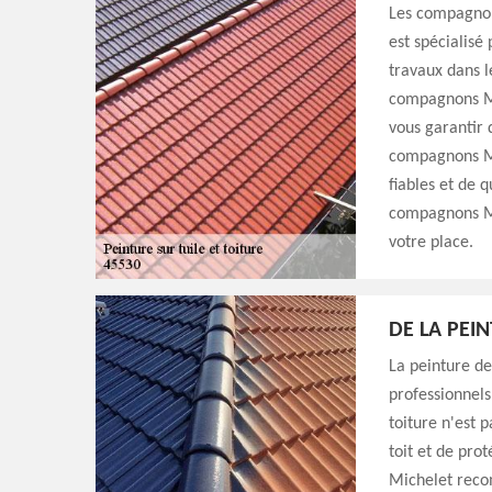
Les compagnon
est spécialisé
travaux dans l
compagnons Mic
vous garantir q
compagnons Mi
fiables et de q
compagnons Mi
votre place.
DE LA PEI
La peinture de
professionnels
toiture n'est 
toit et de pro
Michelet reco