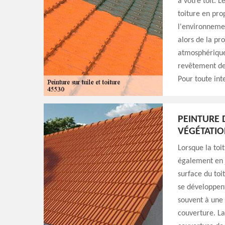
à votre toit. 
toiture en pro
l'environnemen
alors de la pr
atmosphérique 
revêtement de 
Pour toute int
PEINTURE D
VÉGÉTATIO
Lorsque la toi
également en j
surface du toi
se développent
souvent à une f
couverture. La