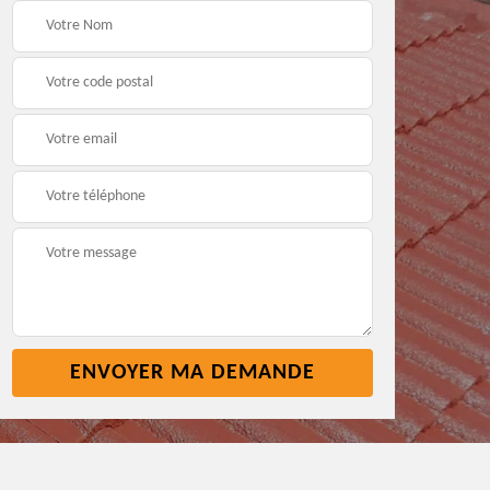
age
Réparation toiture 45
Etancheite toiture
45