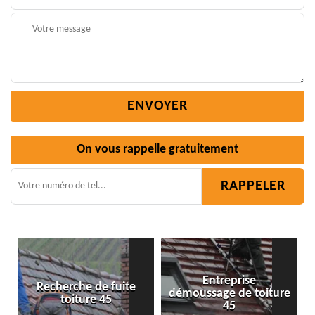
On vous rappelle gratuitement
Entreprise
te
démoussage de toiture
Isolation toiture 45
45