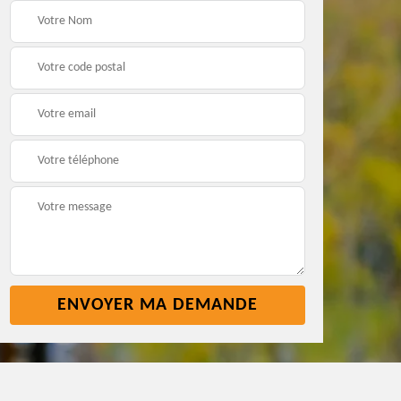
t
Pose nettoyage
Réparation toiture 45
gouttière 45