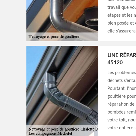
travail que vo
étapes et les 
bien posée et 
elle s’assurer
UNE RÉPAR
45120
Les problèmes
déchets s’enta
Pourtant, l'hu
gouttière pour
réparation de g
bombées remise
votre toit, no
votre entière s