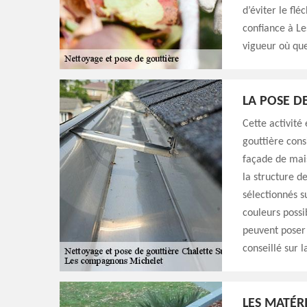
d’éviter le flé
confiance à L
vigueur où que
LA POSE D
Cette activité
gouttière cons
façade de mais
la structure de
sélectionnés s
couleurs possi
peuvent poser 
conseillé sur 
LES MATÉR