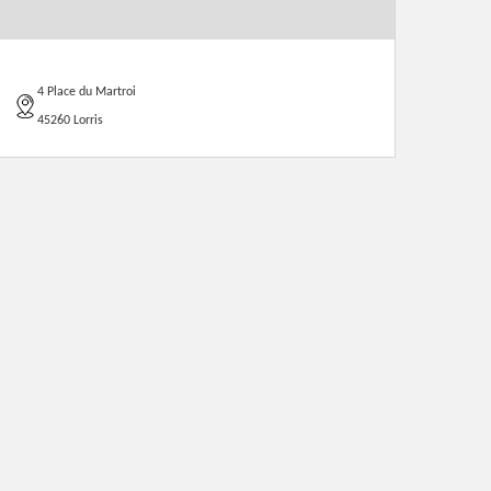
4 Place du Martroi
45260 Lorris