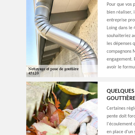
Pour que vos p
bien réaliser,
entreprise pr
Loing dans le 
souhaiteriez ac
les dépenses q
compagnons Mi
engagement. Po
avoir le formu
QUELQUES 
GOUTTIÈR
Certaines règl
pente doit for
l'écoulement d
en place d’un 