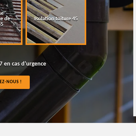
se
Peinture tuile e
e de
Isolation toiture 45
toiture 45
45
7 en cas d’urgence
EZ-NOUS !