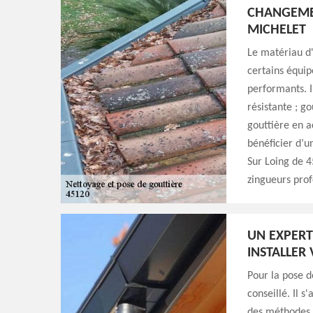
CHANGEME
MICHELET
Le matériau d'
certains équip
performants. I
résistante ; go
gouttière en a
bénéficier d’u
Sur Loing de 4
zingueurs prof
UN EXPERT
INSTALLER
Pour la pose d
conseillé. Il s
des méthodes s