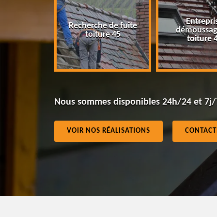
Entrepri
Recherche de fuite
eur 45
démoussag
toiture 45
toiture 
Nous sommes disponibles 24h/24 et 7j/
VOIR NOS RÉALISATIONS
CONTACT