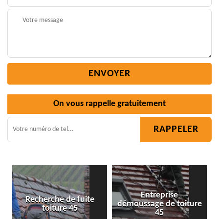
On vous rappelle gratuitement
Entreprise
fuite
démoussage de toiture
Isolation toiture 45
5
45