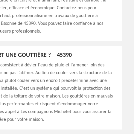
uttière en cuivre et aluminium, résistant et durable ; la
cier, efficace et économique. Contactez-nous pour
n haut professionnalisme en travaux de gouttière à
 Essonne de 45390. Vous pouvez faire confiance à nos
ueurs professionnels.
RT UNE GOUTTIÈRE ? – 45390
 consistent à dévier l'eau de pluie et l'amener loin des
r ne pas l’abîmer. Au lieu de couler vers la structure de la
va plutôt couler vers un endroit prédéterminé avec une
 installée. C'est un système qui pourvoit la protection des
 de la toiture de votre maison. Les gouttières en mauvais
 plus performantes et risquent d'endommager votre
tes appel à Les compagnons Michelet pour vous assurer la
ère pour votre maison.