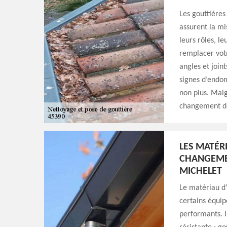
Les gouttières
assurent la mi
leurs rôles, le
remplacer votr
angles et join
signes d’endo
non plus. Malg
changement de 
LES MATÉR
CHANGEME
MICHELET
Le matériau d'
certains équip
performants. I