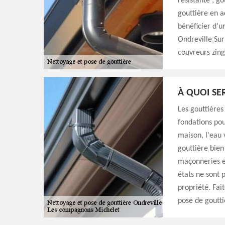
résistante ; go
gouttière en a
bénéficier d’u
Ondreville Sur
couvreurs zing
À QUOI SE
Les gouttières
fondations pou
maison, l'eau 
gouttière bien
maçonneries et
états ne sont
propriété. Fai
pose de goutti