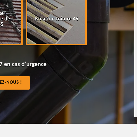
Peinture tuile et
Isolation toiture 45
toiture 45
7 en cas d’urgence
EZ-NOUS !