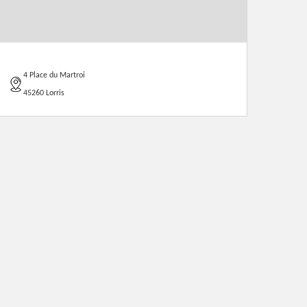
4 Place du Martroi
45260 Lorris