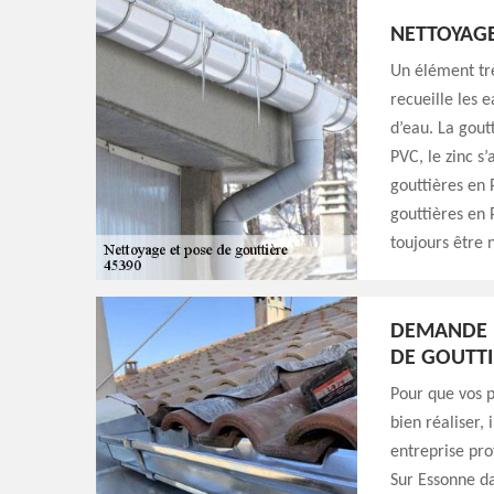
NETTOYAGE
Un élément trè
recueille les 
d’eau. La goutt
PVC, le zinc s
gouttières en P
gouttières en 
toujours être 
DEMANDE D
DE GOUTTI
Pour que vos p
bien réaliser,
entreprise pr
Sur Essonne da