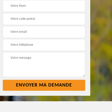
Pose nettoyage
Réparation toiture 45
gouttière 45