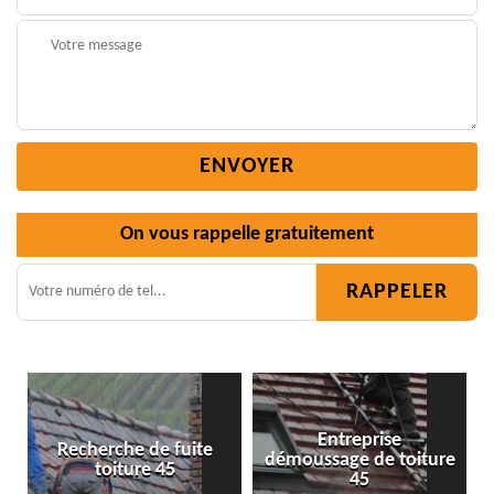
On vous rappelle gratuitement
Entreprise
 fuite
démoussage de toiture
Isolation toiture 4
45
45