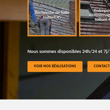
Entrepri
Recherche de fuite
eur 45
démoussag
toiture 45
toiture 
Nous sommes disponibles 24h/24 et 7j/
VOIR NOS RÉALISATIONS
CONTACT