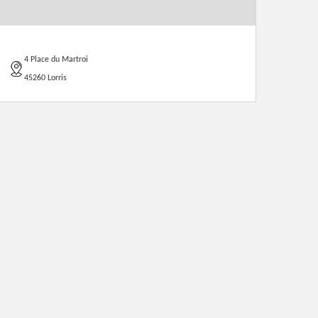
4 Place du Martroi
45260 Lorris