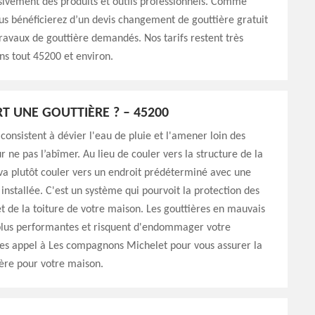
usivement des produits et outils professionnels. Comme
us bénéficierez d’un devis changement de gouttière gratuit
travaux de gouttière demandés. Nos tarifs restent très
ns tout 45200 et environ.
RT UNE GOUTTIÈRE ? – 45200
 consistent à dévier l'eau de pluie et l'amener loin des
r ne pas l’abîmer. Au lieu de couler vers la structure de la
va plutôt couler vers un endroit prédéterminé avec une
 installée. C'est un système qui pourvoit la protection des
 de la toiture de votre maison. Les gouttières en mauvais
 plus performantes et risquent d'endommager votre
tes appel à Les compagnons Michelet pour vous assurer la
ère pour votre maison.