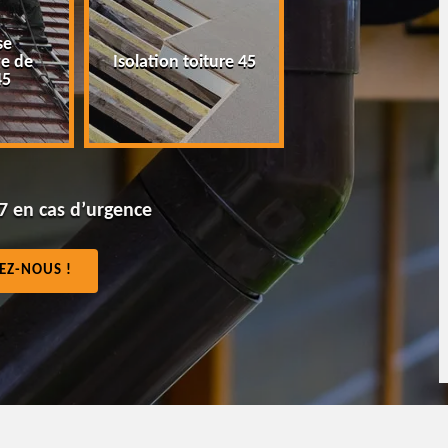
se
Peinture tuile e
e de
Isolation toiture 45
toiture 45
45
7 en cas d’urgence
EZ-NOUS !