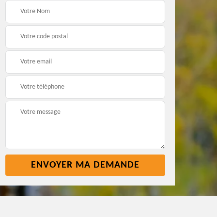
t
Pose nettoyage
Réparation toiture 45
gouttière 45