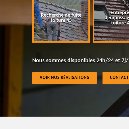
Entrepris
Recherche de fuite
eur 45
démoussag
toiture 45
toiture 4
Nous sommes disponibles 24h/24 et 7j/
VOIR NOS RÉALISATIONS
CONTACT