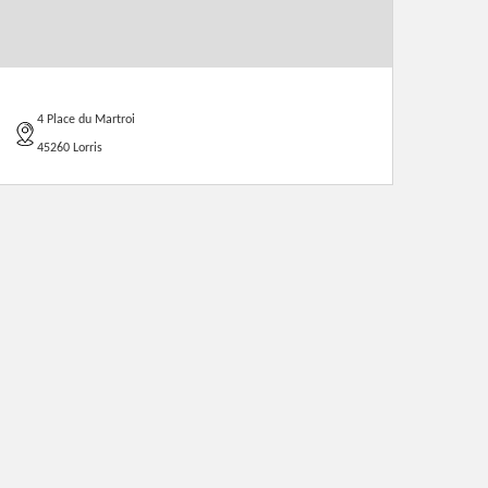
4 Place du Martroi
45260 Lorris