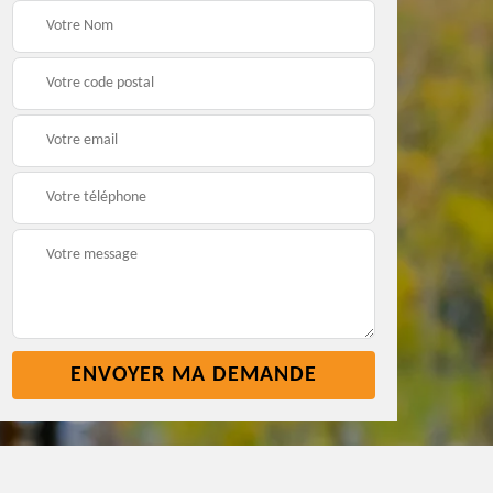
t
Pose nettoyage
Réparation toiture 45
gouttière 45