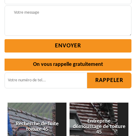
On vous rappelle gratuitement
Entreprise
e fuite
démoussage de toiture
Isolation toiture 
 45
45